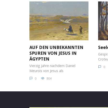
AUF DEN UNBEKANNTEN
Seel
SPUREN VON JESUS IN
Gespr
ÄGYPTEN
Crote
Vierzig Jahre nachdem Daniel
0
Meurois von Jesus als
0
804