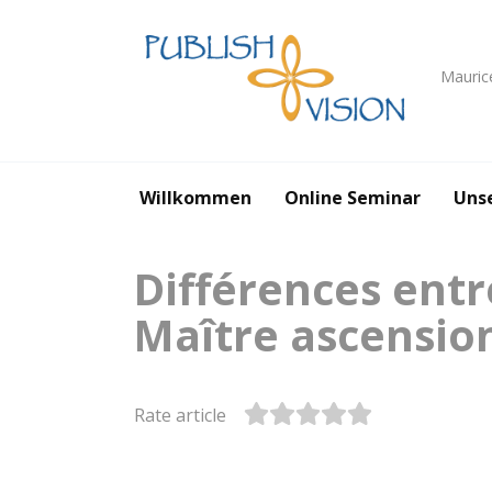
Skip
to
content
Mauric
Willkommen
Online Seminar
Uns
Différences entr
Maître ascensio
Rate article