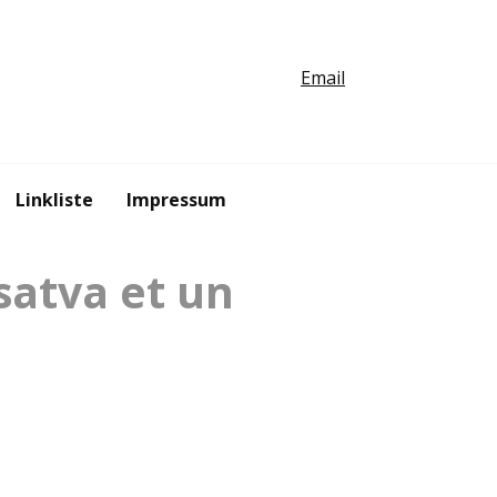
Email
Linkliste
Impressum
satva et un