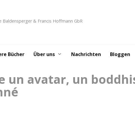
e Baldensperger & Francis Hoffmann GbR
ere Bücher
Über uns
Nachrichten
Bloggen
e un avatar, un boddhi
nné