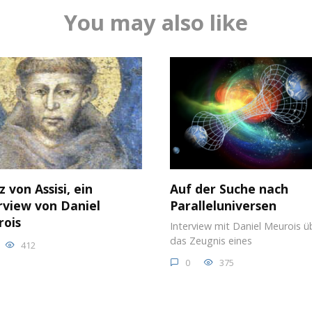
You may also like
z von Assisi, ein
Auf der Suche nach
rview von Daniel
Paralleluniversen
ois
Interview mit Daniel Meurois ü
das Zeugnis eines
412
0
375