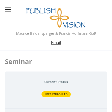
Skip
to
content
Maurice Baldensperger & Francis Hoffmann GbR
Email
Seminar
Current Status
NOT ENROLLED